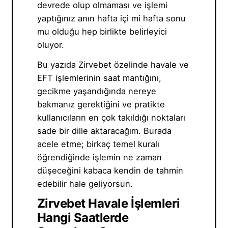
devrede olup olmaması ve işlemi
yaptığınız anın hafta içi mi hafta sonu
mu olduğu hep birlikte belirleyici
oluyor.
Bu yazıda Zirvebet özelinde havale ve
EFT işlemlerinin saat mantığını,
gecikme yaşandığında nereye
bakmanız gerektiğini ve pratikte
kullanıcıların en çok takıldığı noktaları
sade bir dille aktaracağım. Burada
acele etme; birkaç temel kuralı
öğrendiğinde işlemin ne zaman
düşeceğini kabaca kendin de tahmin
edebilir hale geliyorsun.
Zirvebet Havale İşlemleri
Hangi Saatlerde