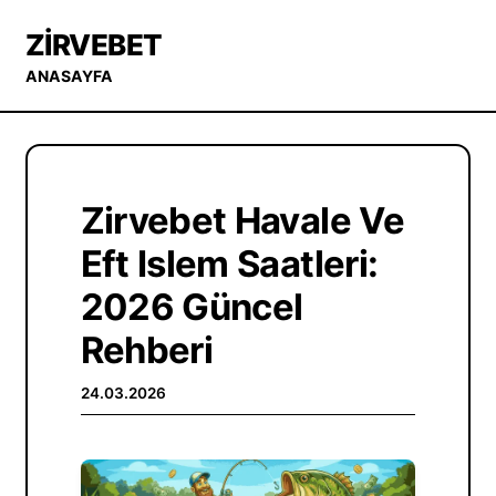
ZIRVEBET
ANASAYFA
Zirvebet Havale Ve
Eft Islem Saatleri:
2026 Güncel
Rehberi
24.03.2026