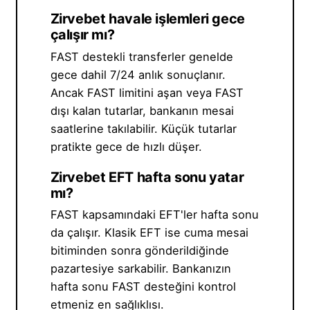
Zirvebet havale işlemleri gece
çalışır mı?
FAST destekli transferler genelde
gece dahil 7/24 anlık sonuçlanır.
Ancak FAST limitini aşan veya FAST
dışı kalan tutarlar, bankanın mesai
saatlerine takılabilir. Küçük tutarlar
pratikte gece de hızlı düşer.
Zirvebet EFT hafta sonu yatar
mı?
FAST kapsamındaki EFT'ler hafta sonu
da çalışır. Klasik EFT ise cuma mesai
bitiminden sonra gönderildiğinde
pazartesiye sarkabilir. Bankanızın
hafta sonu FAST desteğini kontrol
etmeniz en sağlıklısı.