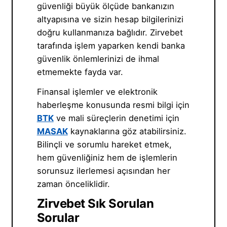
güvenliği büyük ölçüde bankanızın
altyapısına ve sizin hesap bilgilerinizi
doğru kullanmanıza bağlıdır. Zirvebet
tarafında işlem yaparken kendi banka
güvenlik önlemlerinizi de ihmal
etmemekte fayda var.
Finansal işlemler ve elektronik
haberleşme konusunda resmi bilgi için
BTK
ve mali süreçlerin denetimi için
MASAK
kaynaklarına göz atabilirsiniz.
Bilinçli ve sorumlu hareket etmek,
hem güvenliğiniz hem de işlemlerin
sorunsuz ilerlemesi açısından her
zaman önceliklidir.
Zirvebet Sık Sorulan
Sorular