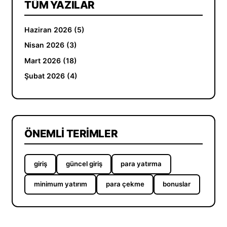
TÜM YAZILAR
Haziran 2026 (5)
Nisan 2026 (3)
Mart 2026 (18)
Şubat 2026 (4)
ÖNEMLI TERIMLER
giriş
güncel giriş
para yatırma
minimum yatırım
para çekme
bonuslar