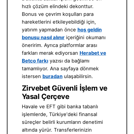
hızlı çözüm elindeki dekonttur.
Bonus ve çevrim koşulları para
hareketlerini etkileyebildiği için,
yatırım yapmadan önce
hoş geldin
bonusu nasıl alınır
içeriğini okumanı
öneririm. Ayrıca platformlar arası
farkları merak ediyorsan
Herabet ve
Betco farkı
yazısı da bağlamı
tamamlıyor. Ana sayfaya dönmek
istersen
buradan
ulaşabilirsin.
Zirvebet Güvenli İşlem ve
Yasal Çerçeve
Havale ve EFT gibi banka tabanlı
işlemlerde, Türkiye'deki finansal
süreçler belirli kurumların denetimi
altında yürür. Transferlerinizin