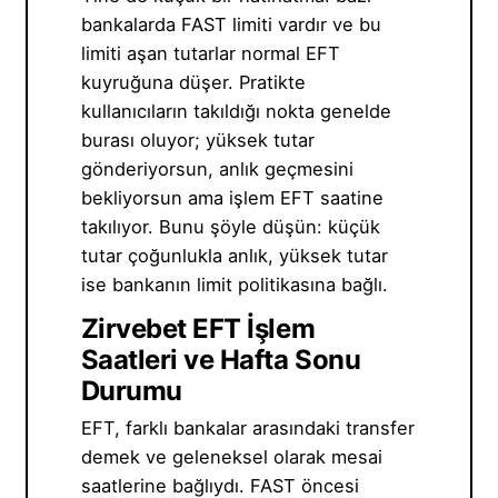
bankalarda FAST limiti vardır ve bu
limiti aşan tutarlar normal EFT
kuyruğuna düşer. Pratikte
kullanıcıların takıldığı nokta genelde
burası oluyor; yüksek tutar
gönderiyorsun, anlık geçmesini
bekliyorsun ama işlem EFT saatine
takılıyor. Bunu şöyle düşün: küçük
tutar çoğunlukla anlık, yüksek tutar
ise bankanın limit politikasına bağlı.
Zirvebet EFT İşlem
Saatleri ve Hafta Sonu
Durumu
EFT, farklı bankalar arasındaki transfer
demek ve geleneksel olarak mesai
saatlerine bağlıydı. FAST öncesi