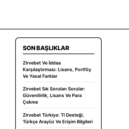
SON BAŞLIKLAR
Zirvebet Ve İddaa
Karşılaştırması: Lisans, Portföy
Ve Yasal Farklar
Zirvebet Sık Sorulan Sorular:
Güvenilirlik, Lisans Ve Para
Çekme
Zirvebet Türkiye: Tl Desteği,
Türkçe Arayüz Ve Erişim Bilgileri