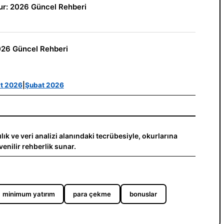
ur: 2026 Güncel Rehberi
2026 Güncel Rehberi
t 2026
|
Şubat 2026
cılık ve veri analizi alanındaki tecrübesiyle, okurlarına
venilir rehberlik sunar.
minimum yatırım
para çekme
bonuslar