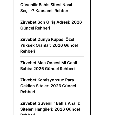
Güvenilir Bahis Sitesi Nasıl
Seçilir? Kapsamlı Rehber
Zirvebet Son Giriş Adresi: 2026
Güncel Rehberi
Zirvebet Dunya Kupasi Özel
Yuksek Oranlar: 2026 Güncel
Rehberi
Zirvebet Mac Oncesi Mi Canli
Bahis: 2026 Güncel Rehberi
Zirvebet Komisyonsuz Para
Cekilen Siteler: 2026 Güncel
Rehberi
Zirvebet Guvenilir Bahis Analiz
Siteleri Hangileri: 2026 Güncel