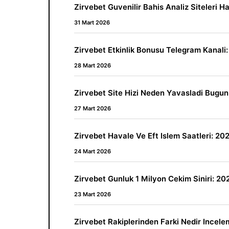
Zirvebet Guvenilir Bahis Analiz Siteleri H
31 Mart 2026
Zirvebet Etkinlik Bonusu Telegram Kanali
28 Mart 2026
Zirvebet Site Hizi Neden Yavasladi Bugu
27 Mart 2026
Zirvebet Havale Ve Eft Islem Saatleri: 20
24 Mart 2026
Zirvebet Gunluk 1 Milyon Cekim Siniri: 2
23 Mart 2026
Zirvebet Rakiplerinden Farki Nedir Incel