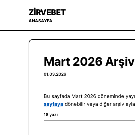
ZIRVEBET
ANASAYFA
Mart 2026 Arşiv
01.03.2026
Bu sayfada Mart 2026 döneminde yayınla
sayfaya
dönebilir veya diğer arşiv ayla
18 yazı