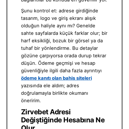
Şunu kontrol et: adrese girdiğinde
tasarım, logo ve giriş ekranı alışık
olduğun haliyle aynı mı? Genelde
sahte sayfalarda küçük farklar olur; bir
harf eksikliği, bozuk bir görsel ya da
tuhaf bir yönlendirme. Bu detaylar
gözüne çarpıyorsa orada durup tekrar
düşün. Ödeme geçmişi ve hesap
güvenliğiyle ilgili daha fazla ayrıntıyı
ödeme kanıtı olan bahis siteleri
yazısında ele aldım; adres
doğrulamayla birlikte okumanı
öneririm.
Zirvebet Adresi
Değiştiğinde Hesabına Ne
Olur