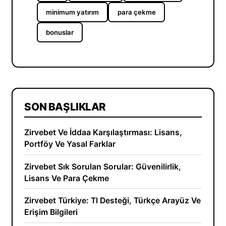
minimum yatırım
para çekme
bonuslar
SON BAŞLIKLAR
Zirvebet Ve İddaa Karşılaştırması: Lisans,
Portföy Ve Yasal Farklar
Zirvebet Sık Sorulan Sorular: Güvenilirlik,
Lisans Ve Para Çekme
Zirvebet Türkiye: Tl Desteği, Türkçe Arayüz Ve
Erişim Bilgileri