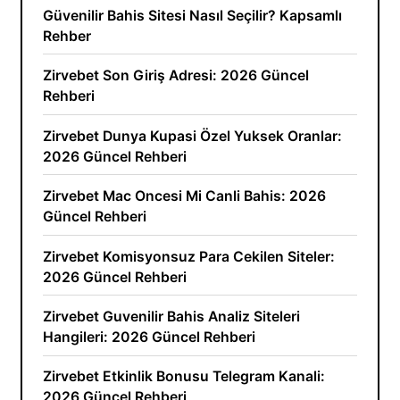
Güvenilir Bahis Sitesi Nasıl Seçilir? Kapsamlı
Rehber
Zirvebet Son Giriş Adresi: 2026 Güncel
Rehberi
Zirvebet Dunya Kupasi Özel Yuksek Oranlar:
2026 Güncel Rehberi
Zirvebet Mac Oncesi Mi Canli Bahis: 2026
Güncel Rehberi
Zirvebet Komisyonsuz Para Cekilen Siteler:
2026 Güncel Rehberi
Zirvebet Guvenilir Bahis Analiz Siteleri
Hangileri: 2026 Güncel Rehberi
Zirvebet Etkinlik Bonusu Telegram Kanali:
2026 Güncel Rehberi