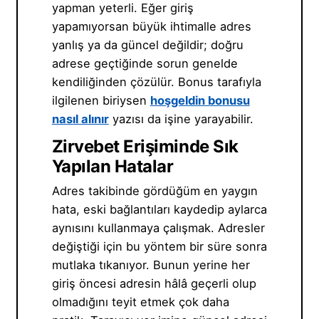
yapman yeterli. Eğer giriş
yapamıyorsan büyük ihtimalle adres
yanlış ya da güncel değildir; doğru
adrese geçtiğinde sorun genelde
kendiliğinden çözülür. Bonus tarafıyla
ilgilenen biriysen
hoşgeldin bonusu
nasıl alınır
yazısı da işine yarayabilir.
Zirvebet Erişiminde Sık
Yapılan Hatalar
Adres takibinde gördüğüm en yaygın
hata, eski bağlantıları kaydedip aylarca
aynısını kullanmaya çalışmak. Adresler
değiştiği için bu yöntem bir süre sonra
mutlaka tıkanıyor. Bunun yerine her
giriş öncesi adresin hâlâ geçerli olup
olmadığını teyit etmek çok daha