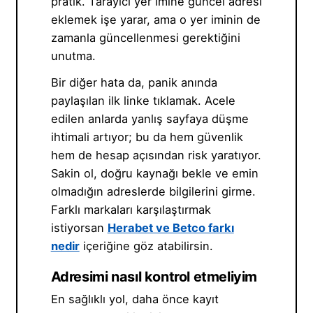
pratik. Tarayıcı yer imine güncel adresi
eklemek işe yarar, ama o yer iminin de
zamanla güncellenmesi gerektiğini
unutma.
Bir diğer hata da, panik anında
paylaşılan ilk linke tıklamak. Acele
edilen anlarda yanlış sayfaya düşme
ihtimali artıyor; bu da hem güvenlik
hem de hesap açısından risk yaratıyor.
Sakin ol, doğru kaynağı bekle ve emin
olmadığın adreslerde bilgilerini girme.
Farklı markaları karşılaştırmak
istiyorsan
Herabet ve Betco farkı
nedir
içeriğine göz atabilirsin.
Adresimi nasıl kontrol etmeliyim
En sağlıklı yol, daha önce kayıt