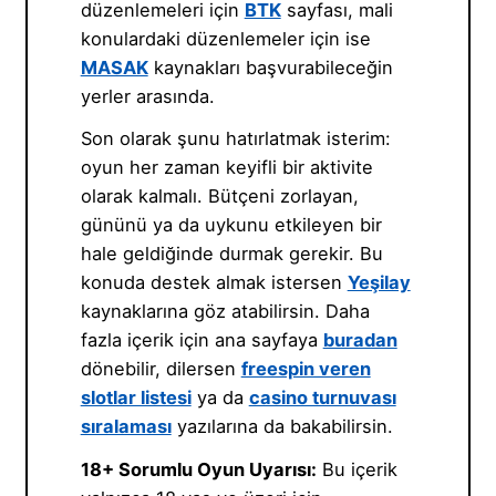
düzenlemeleri için
BTK
sayfası, mali
konulardaki düzenlemeler için ise
MASAK
kaynakları başvurabileceğin
yerler arasında.
Son olarak şunu hatırlatmak isterim:
oyun her zaman keyifli bir aktivite
olarak kalmalı. Bütçeni zorlayan,
gününü ya da uykunu etkileyen bir
hale geldiğinde durmak gerekir. Bu
konuda destek almak istersen
Yeşilay
kaynaklarına göz atabilirsin. Daha
fazla içerik için ana sayfaya
buradan
dönebilir, dilersen
freespin veren
slotlar listesi
ya da
casino turnuvası
sıralaması
yazılarına da bakabilirsin.
18+ Sorumlu Oyun Uyarısı:
Bu içerik