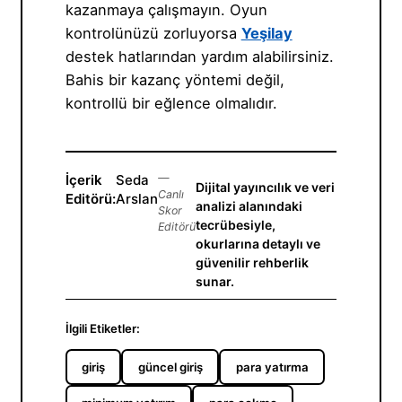
kazanmaya çalışmayın. Oyun
kontrolünüzü zorluyorsa
Yeşilay
destek hatlarından yardım alabilirsiniz.
Bahis bir kazanç yöntemi değil,
kontrollü bir eğlence olmalıdır.
İçerik
Seda
—
Dijital yayıncılık ve veri
Canlı
Editörü:
Arslan
analizi alanındaki
Skor
tecrübesiyle,
Editörü
okurlarına detaylı ve
güvenilir rehberlik
sunar.
İlgili Etiketler:
giriş
güncel giriş
para yatırma