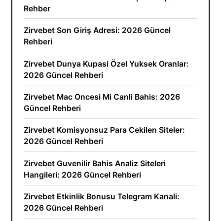
Rehber
Zirvebet Son Giriş Adresi: 2026 Güncel
Rehberi
Zirvebet Dunya Kupasi Özel Yuksek Oranlar:
2026 Güncel Rehberi
Zirvebet Mac Oncesi Mi Canli Bahis: 2026
Güncel Rehberi
Zirvebet Komisyonsuz Para Cekilen Siteler:
2026 Güncel Rehberi
Zirvebet Guvenilir Bahis Analiz Siteleri
Hangileri: 2026 Güncel Rehberi
Zirvebet Etkinlik Bonusu Telegram Kanali:
2026 Güncel Rehberi