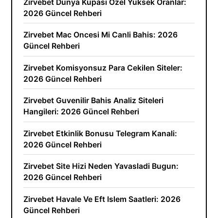
Zirvebet Dunya Kupasi Özel Yuksek Oranlar:
2026 Güncel Rehberi
Zirvebet Mac Oncesi Mi Canli Bahis: 2026
Güncel Rehberi
Zirvebet Komisyonsuz Para Cekilen Siteler:
2026 Güncel Rehberi
Zirvebet Guvenilir Bahis Analiz Siteleri
Hangileri: 2026 Güncel Rehberi
Zirvebet Etkinlik Bonusu Telegram Kanali:
2026 Güncel Rehberi
Zirvebet Site Hizi Neden Yavasladi Bugun:
2026 Güncel Rehberi
Zirvebet Havale Ve Eft Islem Saatleri: 2026
Güncel Rehberi