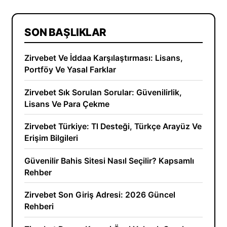
SON BAŞLIKLAR
Zirvebet Ve İddaa Karşılaştırması: Lisans,
Portföy Ve Yasal Farklar
Zirvebet Sık Sorulan Sorular: Güvenilirlik,
Lisans Ve Para Çekme
Zirvebet Türkiye: Tl Desteği, Türkçe Arayüz Ve
Erişim Bilgileri
Güvenilir Bahis Sitesi Nasıl Seçilir? Kapsamlı
Rehber
Zirvebet Son Giriş Adresi: 2026 Güncel
Rehberi