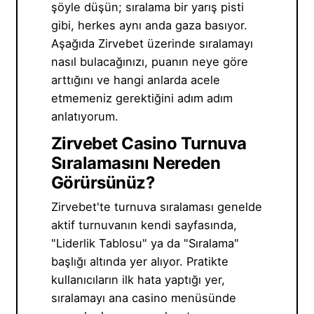
şöyle düşün; sıralama bir yarış pisti
gibi, herkes aynı anda gaza basıyor.
Aşağıda Zirvebet üzerinde sıralamayı
nasıl bulacağınızı, puanın neye göre
arttığını ve hangi anlarda acele
etmemeniz gerektiğini adım adım
anlatıyorum.
Zirvebet Casino Turnuva
Sıralamasını Nereden
Görürsünüz?
Zirvebet'te turnuva sıralaması genelde
aktif turnuvanın kendi sayfasında,
"Liderlik Tablosu" ya da "Sıralama"
başlığı altında yer alıyor. Pratikte
kullanıcıların ilk hata yaptığı yer,
sıralamayı ana casino menüsünde