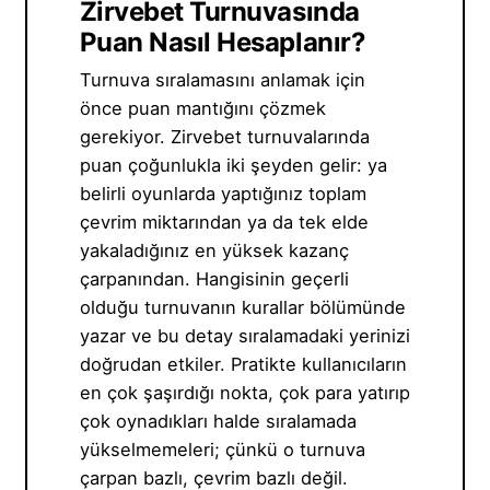
Zirvebet Turnuvasında
Puan Nasıl Hesaplanır?
Turnuva sıralamasını anlamak için
önce puan mantığını çözmek
gerekiyor. Zirvebet turnuvalarında
puan çoğunlukla iki şeyden gelir: ya
belirli oyunlarda yaptığınız toplam
çevrim miktarından ya da tek elde
yakaladığınız en yüksek kazanç
çarpanından. Hangisinin geçerli
olduğu turnuvanın kurallar bölümünde
yazar ve bu detay sıralamadaki yerinizi
doğrudan etkiler. Pratikte kullanıcıların
en çok şaşırdığı nokta, çok para yatırıp
çok oynadıkları halde sıralamada
yükselmemeleri; çünkü o turnuva
çarpan bazlı, çevrim bazlı değil.