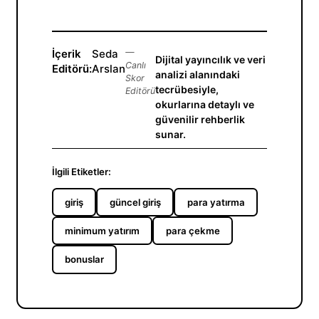
İçerik
Seda
—
Dijital yayıncılık ve veri
Canlı
Editörü:
Arslan
analizi alanındaki
Skor
tecrübesiyle,
Editörü
okurlarına detaylı ve
güvenilir rehberlik
sunar.
İlgili Etiketler:
giriş
güncel giriş
para yatırma
minimum yatırım
para çekme
bonuslar