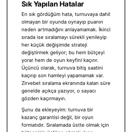
Sık Yapılan Hatalar
En sık gördüğüm hata, turnuvaya dahil
olmayan bir oyunda oynayıp puanın
neden artmadığını anlayamamak. İkinci
sırada ise sıralamayı sürekli yenileyip
her küçük değişimde strateji
değiştirmek geliyor; bu hem bütçeyi
yorar hem de oyun keyfini kaçırır.
Üçüncü olarak, turnuva bitiş saatini
kaçırıp son hamleyi yapamamak var.
Zirvebet sıralama ekranında kalan süre
genelde açıkça yazıyor, o sayacı
gözden kaçırmayın.
Şunu da ekleyeyim: turnuva bir
kazanç garantisi değil, bir oyun
formatıdır. Sıralamada üstte olmak için