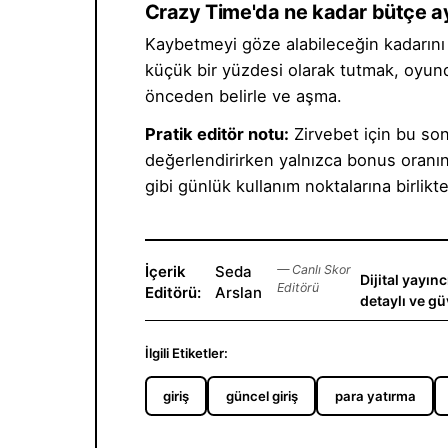
Crazy Time'da ne kadar bütçe a
Kaybetmeyi göze alabileceğin kadarını a
küçük bir yüzdesi olarak tutmak, oyund
önceden belirle ve aşma.
Pratik editör notu:
Zirvebet için bu son 
değerlendirirken yalnızca bonus oranına
gibi günlük kullanım noktalarına birlikt
İçerik
Seda
— Canlı Skor
Dijital yayın
Editörü
Editörü:
Arslan
detaylı ve gü
İlgili Etiketler:
giriş
güncel giriş
para yatırma