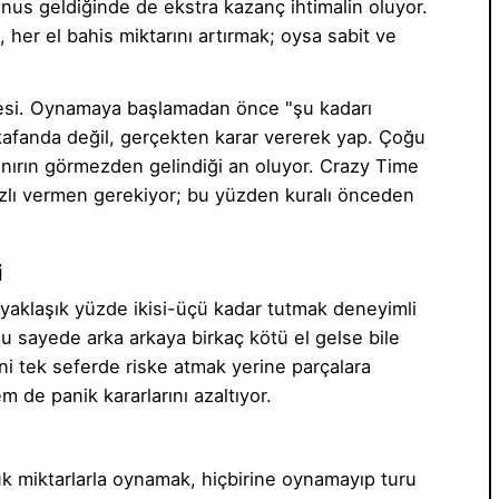
nus geldiğinde de ekstra kazanç ihtimalin oluyor.
her el bahis miktarını artırmak; oysa sabit ve
çesi. Oynamaya başlamadan önce "şu kadarı
u kafanda değil, gerçekten karar vererek yap. Çoğu
nırın görmezden gelindiği an oluyor. Crazy Time
 hızlı vermen gerekiyor; bu yüzden kuralı önceden
i
yaklaşık yüzde ikisi-üçü kadar tutmak deneyimli
Bu sayede arka arkaya birkaç kötü el gelse bile
ni tek seferde riske atmak yerine parçalara
 de panik kararlarını azaltıyor.
k miktarlarla oynamak, hiçbirine oynamayıp turu