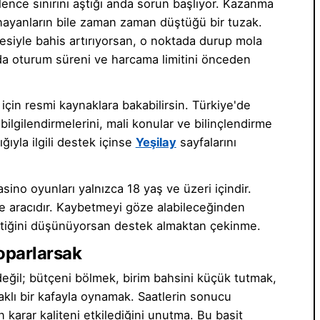
ence sınırını aştığı anda sorun başlıyor. Kazanma
nayanların bile zaman zaman düştüğü bir tuzak.
esiyle bahis artırıyorsan, o noktada durup mola
da oturum süreni ve harcama limitini önceden
 için resmi kaynaklara bakabilirsin. Türkiye'de
bilgilendirmelerini, mali konular ve bilinçlendirme
ğıyla ilgili destek içinse
Yeşilay
sayfalarını
sino oyunları yalnızca 18 yaş ve üzeri içindir.
e aracıdır. Kaybetmeyi göze alabileceğinden
ettiğini düşünüyorsan destek almaktan çekinme.
oparlarsak
değil; bütçeni bölmek, birim bahsini küçük tutmak,
klı bir kafayla oynamak. Saatlerin sonucu
karar kaliteni etkilediğini unutma. Bu basit