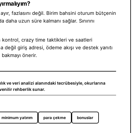
yırmalıyım?
yır, fazlasını değil. Birim bahsini oturum bütçenin
a daha uzun süre kalmanı sağlar. Sınırını
kontrol, crazy time taktikleri ve saatleri
 değil giriş adresi, ödeme akışı ve destek yanıtı
e bakmayı önerir.
cılık ve veri analizi alanındaki tecrübesiyle, okurlarına
venilir rehberlik sunar.
minimum yatırım
para çekme
bonuslar