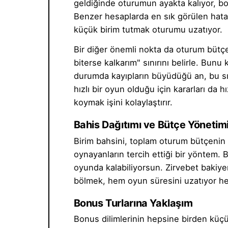
geldiğinde oturumun ayakta kalıyor, bo
Benzer hesaplarda en sık görülen hata, 
küçük birim tutmak oturumu uzatıyor.
Bir diğer önemli nokta da oturum büt
biterse kalkarım" sınırını belirle. Bun
durumda kayıpların büyüdüğü an, bu sı
hızlı bir oyun olduğu için kararları da
koymak işini kolaylaştırır.
Bahis Dağıtımı ve Bütçe Yönetim
Birim bahsini, toplam oturum bütçenin 
oynayanların tercih ettiği bir yöntem. 
oyunda kalabiliyorsun. Zirvebet bakiye
bölmek, hem oyun süresini uzatıyor hem
Bonus Turlarına Yaklaşım
Bonus dilimlerinin hepsine birden küçü