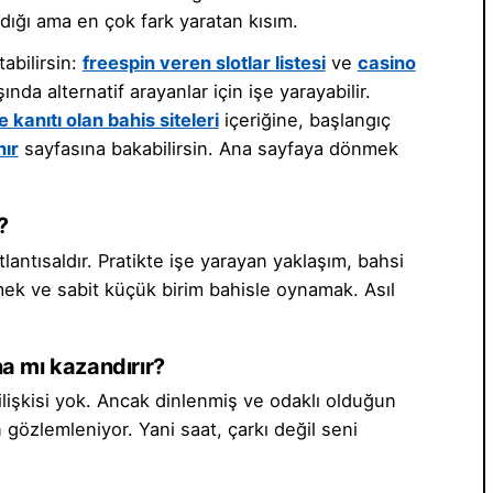
ığı ama en çok fark yaratan kısım.
tabilirsin:
freespin veren slotlar listesi
ve
casino
nda alternatif arayanlar için işe yarayabilir.
kanıtı olan bahis siteleri
içeriğine, başlangıç
nır
sayfasına bakabilirsin. Ana sayfaya dönmek
?
tlantısaldır. Pratikte işe yarayan yaklaşım, bahsi
lmek ve sabit küçük birim bahisle oynamak. Asıl
ha mı kazandırır?
ilişkisi yok. Ancak dinlenmiş ve odaklı olduğun
n gözlemleniyor. Yani saat, çarkı değil seni