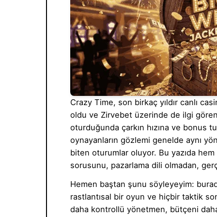
Crazy Time, son birkaç yıldır canlı cas
oldu ve Zirvebet üzerinde de ilgi gören 
oturduğunda çarkın hızına ve bonus tur
oynayanların gözlemi genelde aynı yön
biten oturumlar oluyor. Bu yazıda hem 
sorusunu, pazarlama dili olmadan, gerç
Hemen baştan şunu söyleyeyim: burada
rastlantısal bir oyun ve hiçbir taktik
daha kontrollü yönetmen, bütçeni daha 